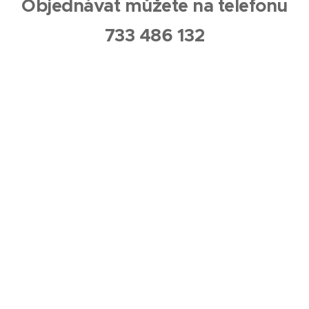
Objednávat můžete na telefonu
733 486 132
Připravujeme pro Vás online objednávkový systém.
Obchodní podmínky a ochrana osobních údajů