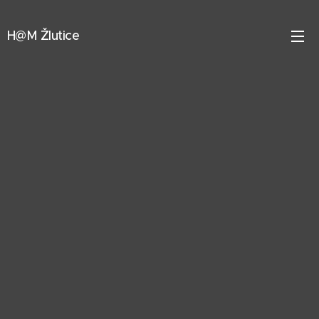
H@M Žlutice