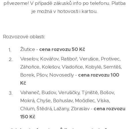
přivezeme! V případě zákusků info po telefonu. Platba
je možná v hotovosti i kartou.
Rozvozové oblasti:
Žlutice -
cena rozvozu 50 Kč
Veselov, Kovářov, Ratiboř, Verušice, Protivec,
Záhořice, Kolešov, Vladořice, Kobylé, Semtěš,
Borek, Pšov, Novosedly -
cena rozvozu 100
Kč
Vahaneč, Budov, Verušičky, Týniště, Bošov,
Mokrá, Chyše, Bohuslav, Močidlec, Víska,
Chlum, Štědrá, Lažany, Zbraslav -
cena rozvozu
150 Kč